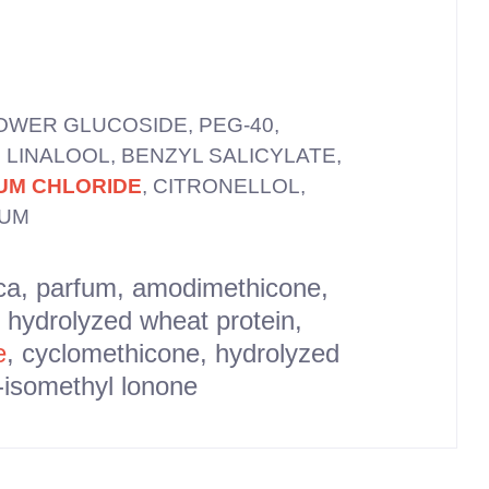
OWER GLUCOSIDE, PEG-40,
LINALOOL, BENZYL SALICYLATE,
UM CHLORIDE
, CITRONELLOL,
FUM
ica, parfum, amodimethicone,
 hydrolyzed wheat protein,
e
, cyclomethicone, hydrolyzed
a-isomethyl lonone