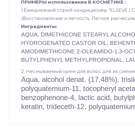
ПРИМЕРЫ использования В КОСМЕТИКЕ :
1.Ежедневный спрей-кондиционер “ELSEVE 
(Восстановление и легкость. Легкое расчесыв
Ингредиенты:
AQUA, DIMETHICONE STEARYL ALCOHO
HYDROGENATED CASTOR OIL, BEHENTRI
AMODIMETHICONE 2-OLEAMIDO-1,3-O
BUTYLPHENYL METHYLPROPIONAL, LAU
2. Несмываемый крем для волос для их сияни
Aqua, alcohol denat. (17,48%), tri
polyquatemium-11, tocopheryl aceta
benzophenone-4, lactic acid, butylp
keratin, trideceth-12, polyquatemium