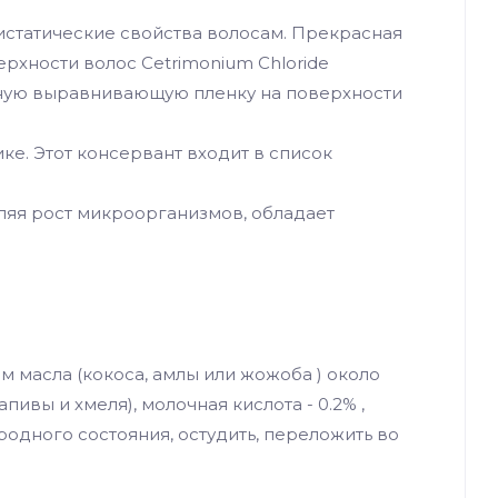
тистатические свойства волосам. Прекрасная
хности волос Cetrimonium Chloride
ную выравнивающую пленку на поверхности
ке. Этот консервант входит в список
вляя рост микроорганизмов, обладает
 масла (кокоса, амлы или жожоба ) около
пивы и хмеля), молочная кислота - 0.2% ,
дного состояния, остудить, переложить во