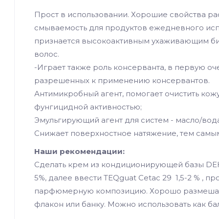
Прост в использовании. Хорошие свойства ра
смываемость для продуктов ежедневного исп
признается высокоактивным ухаживающим би
волос.
-Играет также роль консерванта, в первую оч
разрешенных к применению консервантов.
Антимикробный агент, помогает очистить кож
фунгицидной активностью;
Эмульгирующий агент для систем - масло/вода
Снижает поверхностное натяжение, тем самы
Наши рекомендации:
Сделать крем из кондиционирующей базы DEHY
5%, далее ввести TEQguat Cetac 29 1,5-2 % , п
парфюмерную композицию. Хорошо размешать 
флакон или банку. Можно использовать как ба