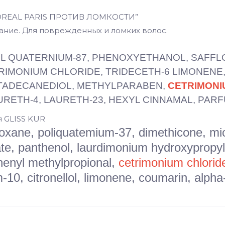
L’OREAL PARIS ПРОТИВ ЛОМКОСТИ”
ание. Для поврежденных и ломких волос.
L QUATERNIUM-87, PHENOXYETHANOL, SAFFL
MONIUM CHLORIDE, TRIDECETH-6 LIMONENE, 
CTADECANEDIOL, METHYLPARABEN,
CETRIMONI
RETH-4, LAURETH-23, HEXYL CINNAMAL, PAR
я GLISS KUR
siloxane, poliquatemium-37, dimethicone, m
te, panthenol, laurdimonium hydroxypropyl
henyl methylpropional,
cetrimonium chlorid
-10, citronellol, limonene, coumarin, alph