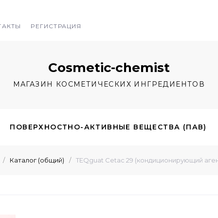
ТАКТЫ
РЕГИСТРАЦИЯ
Cosmetic-chemist
МАГАЗИН КОСМЕТИЧЕСКИХ ИНГРЕДИЕНТОВ
ПОВЕРХНОСТНО-АКТИВНЫЕ ВЕЩЕСТВА (ПАВ)
/
Каталог (общий)
/
TEQguat Cetac 29 (кондиционирующий агент
И ЭФИРНЫЕ МАСЛА
АКТИВЫ
ГЕЛЕОБРАЗОВ
СКИ/ СМОЛЫ
СОЛИ, СКРАБЫ, ГЛИНЫ
РАСТИ