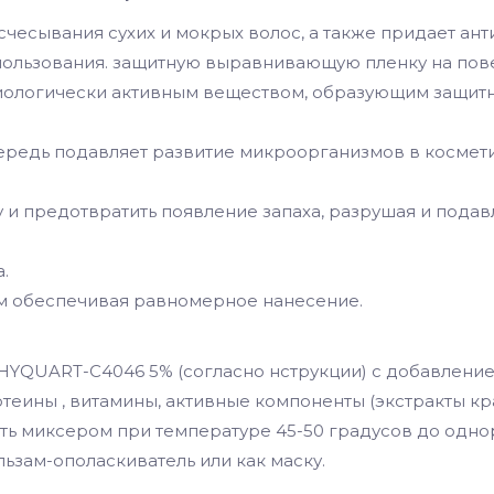
счесывания сухих и мокрых волос, а также придает ан
ользования. защитную выравнивающую пленку на повер
ологически активным веществом, образующим защит
ередь подавляет развитие микроорганизмов в космети
у и предотвратить появление запаха, разрушая и пода
.
м обеспечивая равномерное нанесение.
QUART-C4046 5% (согласно нструкции) с добавлением
ротеины , витамины, активные компоненты (экстракты кра
миксером при температуре 45-50 градусов до одноро
льзам-ополаскиватель или как маску.